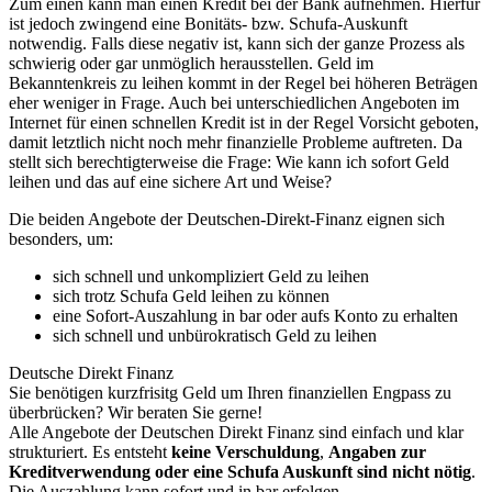
Zum einen kann man einen Kredit bei der Bank aufnehmen. Hierfür
ist jedoch zwingend eine Bonitäts- bzw. Schufa-Auskunft
notwendig. Falls diese negativ ist, kann sich der ganze Prozess als
schwierig oder gar unmöglich herausstellen. Geld im
Bekanntenkreis zu leihen kommt in der Regel bei höheren Beträgen
eher weniger in Frage. Auch bei unterschiedlichen Angeboten im
Internet für einen schnellen Kredit ist in der Regel Vorsicht geboten,
damit letztlich nicht noch mehr finanzielle Probleme auftreten. Da
stellt sich berechtigterweise die Frage: Wie kann ich sofort Geld
leihen und das auf eine sichere Art und Weise?
Die beiden Angebote der Deutschen-Direkt-Finanz eignen sich
besonders, um:
sich schnell und unkompliziert Geld zu leihen
sich trotz Schufa Geld leihen zu können
eine Sofort-Auszahlung in bar oder aufs Konto zu erhalten
sich schnell und unbürokratisch Geld zu leihen
Deutsche Direkt Finanz
Sie benötigen kurzfrisitg Geld um Ihren finanziellen Engpass zu
überbrücken? Wir beraten Sie gerne!
Alle Angebote der Deutschen Direkt Finanz sind einfach und klar
strukturiert. Es entsteht
keine Verschuldung
,
Angaben zur
Kreditverwendung oder eine Schufa Auskunft sind nicht nötig
.
Die Auszahlung kann sofort und in bar erfolgen.