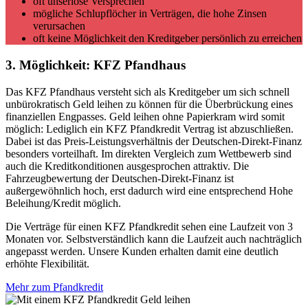
oft unseriöse Versprechen
mögliche Schlupflöcher in Verträgen, die hohe Zinsen
verursachen
oft keine Möglichkeit den Kreditgeber persönlich zu erreichen
3. Möglichkeit:
KFZ Pfandhaus
Das KFZ Pfandhaus versteht sich als Kreditgeber um sich schnell
unbürokratisch Geld leihen zu können für die Überbrückung eines
finanziellen Engpasses. Geld leihen ohne Papierkram wird somit
möglich: Lediglich ein KFZ Pfandkredit Vertrag ist abzuschließen.
Dabei ist das Preis-Leistungsverhältnis der Deutschen-Direkt-Finanz
besonders vorteilhaft. Im direkten Vergleich zum Wettbewerb sind
auch die Kreditkonditionen ausgesprochen attraktiv. Die
Fahrzeugbewertung der Deutschen-Direkt-Finanz ist
außergewöhnlich hoch, erst dadurch wird eine entsprechend Hohe
Beleihung/Kredit möglich.
Die Verträge für einen KFZ Pfandkredit sehen eine Laufzeit von 3
Monaten vor. Selbstverständlich kann die Laufzeit auch nachträglich
angepasst werden. Unsere Kunden erhalten damit eine deutlich
erhöhte Flexibilität.
Mehr zum Pfandkredit